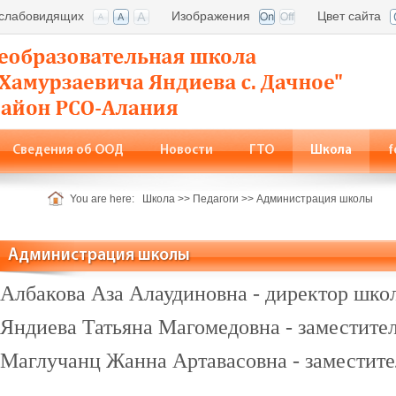
 слабовидящих
Изображения
Цвет сайта
Сведения об ООД
Новости
ГТО
Школа
f
кты
You are here:
Школа
>>
Педагоги
>>
Администрация школы
Администрация школы
Албакова Аза Алаудиновна
- директор шко
Яндиева Татьяна Магомедовна - заместител
Маглучанц Жанна Артавасовна - заместите