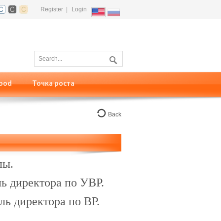
Register
|
Login
ood
Точка роста
Back
лы.
ь директора по УВР.
ль директора по ВР.