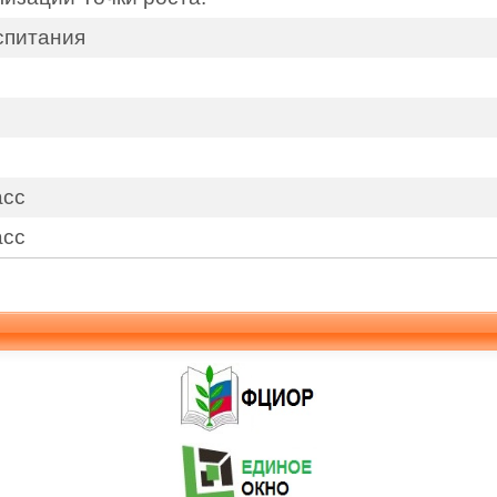
спитания
асс
асс