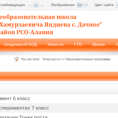
 слабовидящих
Изображения
Цвет сайта
Сведения об ООД
Новости
ГТО
Школа
f
кты
You are here:
Точка роста
>>
Образовательные программы
мент 6 класс
кспериментах 7 класс
изации Точки роста.