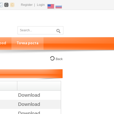
Register
|
Login
ood
Точка роста
Back
Download
Download
Download