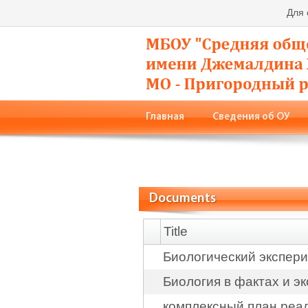
Для
Главная
Сведения об ОУ
Родители
Фото
Конта
Documents
Title
Биологический экспери
Биология в фактах и э
комплексный план реал