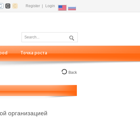
Register
|
Login
ood
Точка роста
Back
ной организацией